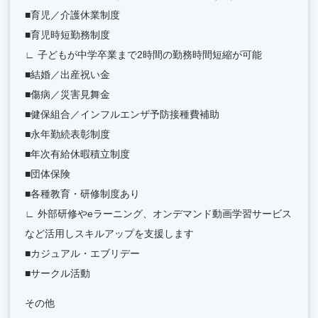
■育児／介護休業制度
■育児時短勤務制度
∟ 子どもが中学卒業まで2時間の勤務時間短縮が可能
■結婚／出産祝い金
■傷病／災害見舞金
■健保組合／インフルエンザ予防接種費補助
■永年勤続表彰制度
■年次有給休暇積立制度
■団体保険
■各種教育・研修制度あり
∟ 外部研修やeラーニング、オンデマンド動画学習サービス
など活用しスキルアップを支援します
■カジュアル・エブリデー
■サークル活動
その他