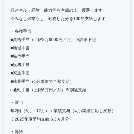
◎スキル・経験・能力等を考慮の上、優遇します
◎みなし残業なし、勤務した分を100％支給します
・各種手当
■資格手当（上限3万6000円／月）※詳細下記
■地域手当
■職位手当
■役務手当
■家族手当
■残業手当（1分単位で全額支給）
□通勤手当（上限6万円／月）※別途支給
・賞与
年2回（6月・12月）＋業績賞与（4月/業績に応じ変動）
※2025年度平均支給 6.3ヵ月分
・昇給