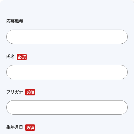
応募職種
氏名
必須
フリガナ
必須
生年月日
必須