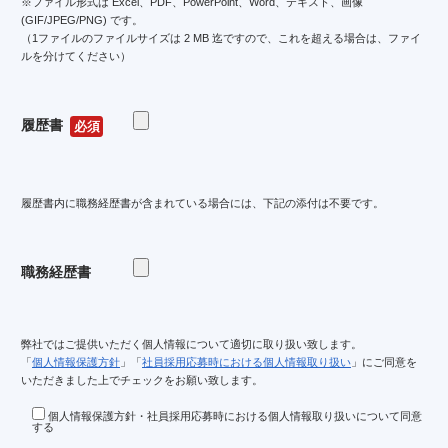
※ファイル形式は Excel、PDF、PowerPoint、Word、テキスト、画像
(GIF/JPEG/PNG) です。
（1ファイルのファイルサイズは 2 MB 迄ですので、これを超える場合は、ファイ
ルを分けてください）
履歴書
必須
履歴書内に職務経歴書が含まれている場合には、下記の添付は不要です。
職務経歴書
弊社ではご提供いただく個人情報について適切に取り扱い致します。
「
個人情報保護方針
」「
社員採用応募時における個人情報取り扱い
」にご同意を
いただきました上でチェックをお願い致します。
個人情報保護方針・社員採用応募時における個人情報取り扱いについて同意
する